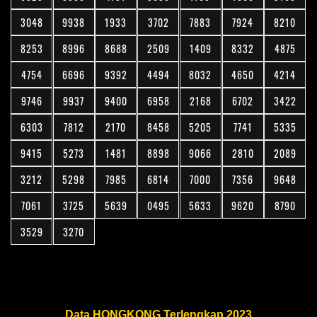
Data HONGKONG Terlengkap 2023